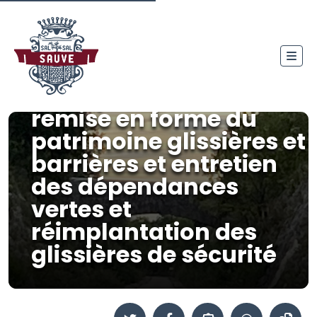
Arrêtés temporaire de
circulation portant sur
des mesures de
fermeture de la voie
verte pour travaux de
remise en forme du
patrimoine glissières et
barrières et entretien
des dépendances
vertes et
réimplantation des
glissières de sécurité