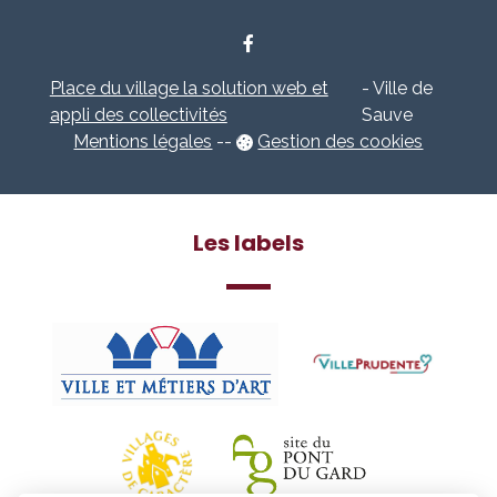
Place du village la solution web et
- Ville de
appli des collectivités
Sauve
Mentions légales
-
-
Gestion des cookies
Les labels