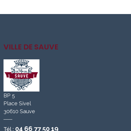
VILLE DE SAUVE
BP 5
Place Sivel
30610 Sauve
04 66 77 50 19
Tél :