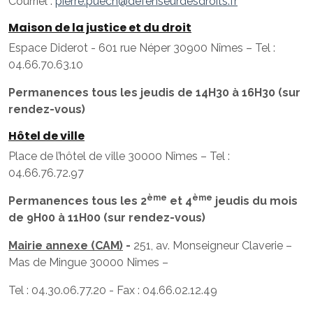
Courriel :
pierre.puech@defenseurdesdroits.fr
Maison de la justice et du droit
Espace Diderot - 601 rue Néper 30900 Nîmes – Tel :
04.66.70.63.10
Permanences tous les jeudis de 14H30 à 16H30 (sur
rendez-vous)
Hôtel de ville
Place de l’hôtel de ville 30000 Nîmes – Tel :
04.66.76.72.97
ème
ème
Permanences tous les 2
et 4
jeudis du mois
de 9H00 à 11H00 (sur rendez-vous)
Mairie annexe (CAM)
-
251, av. Monseigneur Claverie –
Mas de Mingue 30000 Nîmes –
Tel : 04.30.06.77.20 - Fax : 04.66.02.12.49