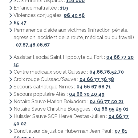
SOS Enfants disparus :
116 000
Enfance maltraitée :
119
Violences conjugales:
06
49 56
65 47
Permanence d'aide aux victimes (infraction pénale,
agression, accident de la route, médical ou du travail)
:
07.87.48.06.67
Assistant social Saint Hippolyte du Fort :
04 66 77 20
15
Centre médicaux social Quissac :
04.66.76.52.70
Croix rouge Quissac/Sauve :
04 66 77 36 38
Secours catholique Nîmes :
04 66 67 68 71
Secours populaire Alès :
04 66 30 40 49
Notaire Sauve Marion Boixadera :
04 66 77 50 21
Notaire Sauve Christine Bouygues :
04 66 95 29 01
Huissier Sauve SCP Hervé Destas-Jullien :
04 66 77
50 02
Conciliateur de justice Huberman Jean Paul :
07 81