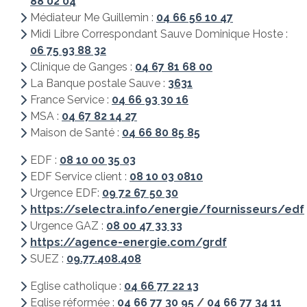
88 02 04
Médiateur Me Guillemin :
04 66 56 10 4
7
Midi Libre Correspondant Sauve Dominique Hoste :
06 75 93 88 32
Clinique de Ganges :
04 67 81 68 00
La Banque postale Sauve :
3631
France Service :
04 66 93 30 16
MSA :
04 67 82 14 27
Maison de Santé :
04 66 80 85 85
EDF :
08 10 00 35 03
EDF Service client :
08 10 03 0810
Urgence EDF:
09 72 67 50 30
https://selectra.info/energie/fournisseurs/edf
Urgence GAZ :
08 00 47 33 33
https://agence-energie.com/grdf
SUEZ :
09.77.408.408
Eglise catholique :
04 66 77 22 13
Eglise réformée :
04 66 77 30 95
/
04 66 77 34 11