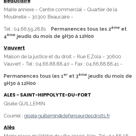
Beaucaire
Mairie annexe – Centre commercial – Quartier de la
Moulinelle – 30300 Beaucaire –
ème
Tel : 04.66.59.28.81
Permanences tous les 2
et
ème
4
jeudis du mois de 9H30 à 12H00
Vauvert
Maison de la justice et du droit – Rue E.Zola – 30600
Vauvert - Tel : 04.66.88.88.40 – Fax : 04.66.88.88.41 -
er
ème
Permanences tous les 1
et 3
jeudis du mois de
9H30 à 12H00
ALES - SAINT-HIPPOLYTE-DU-FORT
Gisèle GUILLEMIN
Courriel :
gisele.guillemin@defenseurdesdroits.fr
Alès