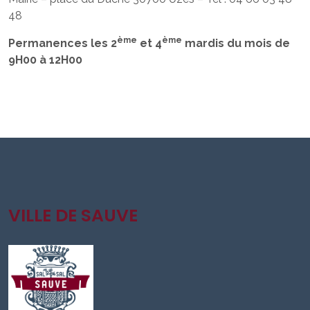
48
ème
ème
Permanences les 2
et 4
mardis du mois de
9H00 à 12H00
VILLE DE SAUVE