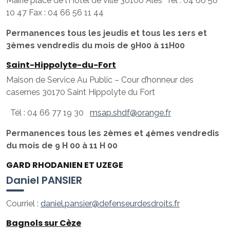
Mairie place de l’Hôtel de ville 30100 Alès Tel : 04 66 56
10 47 Fax : 04 66 56 11 44
Permanences tous les jeudis et tous les 1ers et
3èmes vendredis du mois de 9H00 à 11H00
Saint-Hippolyte-du-Fort
Maison de Service Au Public – Cour d’honneur des
casernes 30170 Saint Hippolyte du Fort
Tél : 04 66 77 19 30
msap.shdf@orange.fr
Permanences tous les 2èmes et 4èmes vendredis
du mois de 9 H 00 à 11 H 00
GARD RHODANIEN ET UZEGE
Daniel PANSIER
Courriel :
daniel.pansier@defenseurdesdroits.fr
Bagnols sur Cèze