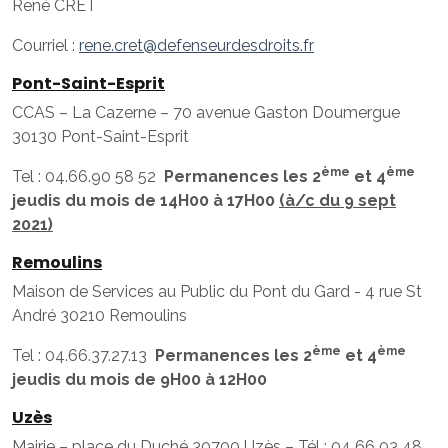
René CRET
Courriel :
rene.cret@defenseurdesdroits.fr
Pont-Saint-Esprit
CCAS – La Cazerne – 70 avenue Gaston Doumergue
30130 Pont-Saint-Esprit
ème
ème
Tel : 04.66.90 58 52
Permanences les 2
et 4
jeudis du mois de 14H00 à 17H00
(à/c du 9 sept
2021)
Remoulins
Maison de Services au Public du Pont du Gard - 4 rue St
André 30210 Remoulins
ème
ème
Tel : 04.66.37.27.13
Permanences les 2
et 4
jeudis du mois de 9H00 à 12H00
Uzès
Mairie – place du Duché 30700 Uzès – Tél : 04 66 03 48