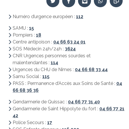
Numéro d’urgence européen :
112
SAMU :
15
Pompiers :
18
Centre antipoison :
04 66 63 24 01
SOS Médecin 24h/24h :
3624
CNR Urgences personnes sourdes et
malentendantes :
114
Urgences du CHU de Nîmes :
04 66 68 33 44
Samu Social :
115
PASS : Permanence d’Accès aux Soins de Santé :
04
66 68 36 36
Gendarmerie de Quissac :
04 66 77 31 40
Gendarmerie de Saint Hippolyte du fort :
04 66 77 21
42
Police Secours :
17