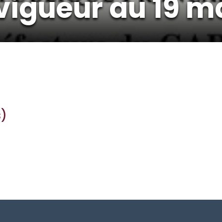
vigueur au 19 ma
s)