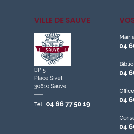
VILLE DE SAUVE
VO
Mairi
04 6
Bibli
BP 5
04 6
Place Sivel
30610 Sauve
Offic
04 6
04 66 77 50 19
Tél :
Conse
04 6