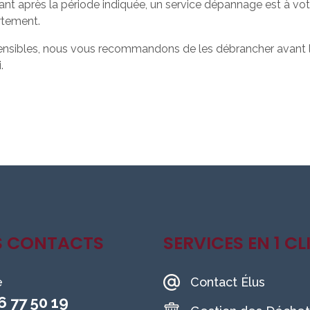
nt après la période indiquée, un service dépannage est à votr
rtement.
sensibles, nous vous recommandons de les débrancher avant l
.
S CONTACTS
SERVICES EN 1 CL
e
Contact Élus
6 77 50 19