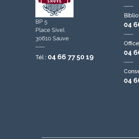
Bibli
BP 5
04 6
Place Sivel
30610 Sauve
Offic
04 6
04 66 77 50 19
Tél :
Conse
04 6