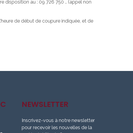
e disposition au : 09 726 750 .. (appel non
’heure de début de coupure indiquée, et de
IC
NEWSLETTER
Inscrivez-vous à notre newsletter
pour recevoir les nouvelles de la