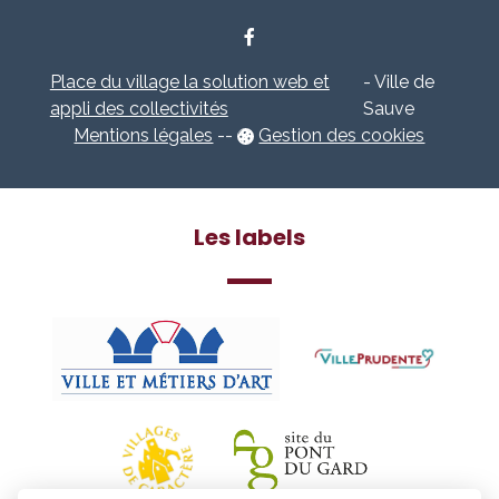
Place du village la solution web et
- Ville de
appli des collectivités
Sauve
Mentions légales
-
-
Gestion des cookies
Les labels