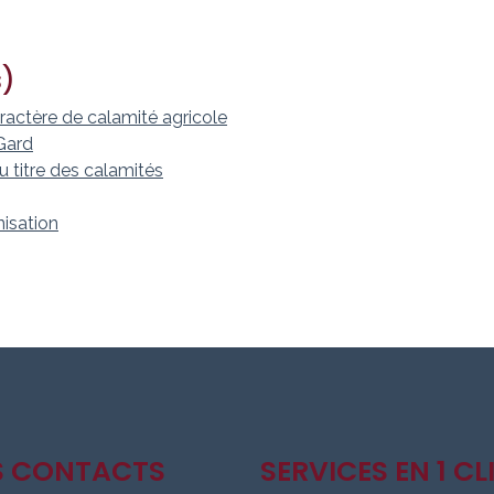
s)
ractère de calamité agricole
Gard
 titre des calamités
isation
S CONTACTS
SERVICES EN 1 CL