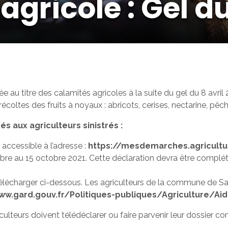
gricole : Gel du
au titre des calamités agricoles à la suite du gel du 8 avri
coltes des fruits à noyaux : abricots, cerises, nectarine, pêch
 aux agriculteurs sinistrés :
accessible à l’adresse :
https://mesdemarches.agricultur
re au 15 octobre 2021. Cette déclaration devra être complétée
élécharger ci-dessous. Les agriculteurs de la commune de 
ww.gard.gouv.fr/Politiques-publiques/Agriculture/Ai
iculteurs doivent télédéclarer ou faire parvenir leur dossier 