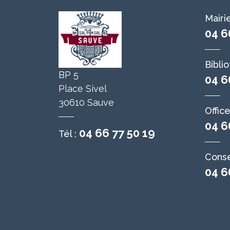
Mairi
04 6
Bibli
BP 5
04 6
Place Sivel
30610 Sauve
Offic
04 6
04 66 77 50 19
Tél :
Conse
04 6