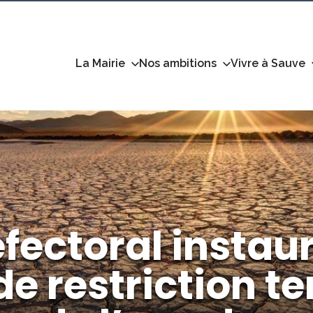
La Mairie
Nos ambitions
Vivre à Sauve
éfectoral instau
e restriction t