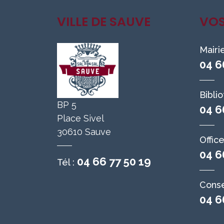
VILLE DE SAUVE
VO
Mairi
04 6
Bibli
BP 5
04 6
Place Sivel
30610 Sauve
Offic
04 6
04 66 77 50 19
Tél :
Conse
04 6