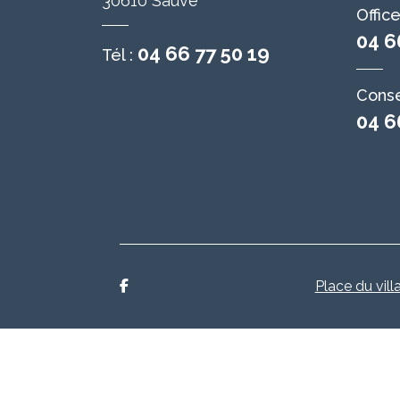
30610 Sauve
Offic
04 6
04 66 77 50 19
Tél :
Conse
04 6
Place du vill