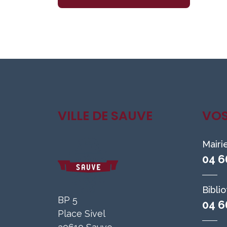
VILLE DE SAUVE
VO
Mairi
04 6
Bibli
BP 5
04 6
Place Sivel