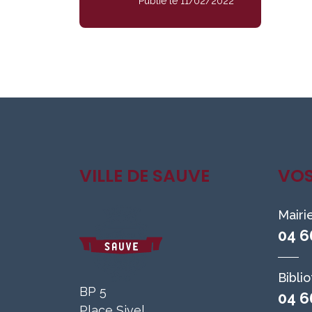
Publié le 11/02/2022
VILLE DE SAUVE
VO
Mairi
04 6
Bibli
BP 5
04 6
Place Sivel