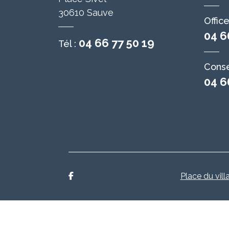
30610 Sauve
Offic
04 6
04 66 77 50 19
Tél :
Conse
04 6
Place du vill