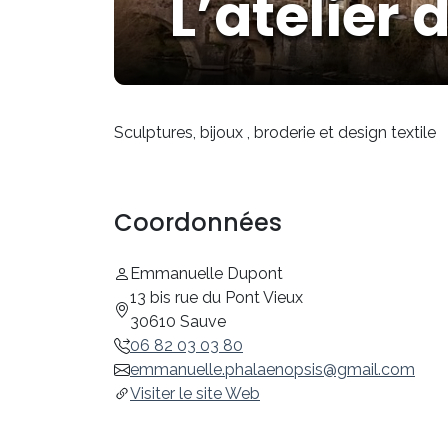
L’atelier 
Sculptures, bijoux , broderie et design textile
Coordonnées
Emmanuelle Dupont
13 bis rue du Pont Vieux
30610 Sauve
06 82 03 03 80
emmanuelle.phalaenopsis@gmail.com
Visiter le site Web