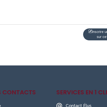
Inscrire
sur ce
S CONTACTS
SERVICES EN 1 CL
e
Contact Élus