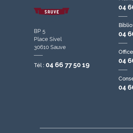
04 6
Bibli
BP 5
04 6
Place Sivel
30610 Sauve
Offic
04 6
04 66 77 50 19
Tél :
Conse
04 6