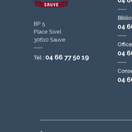
04 6
Bibli
BP 5
04 6
Place Sivel
30610 Sauve
Offic
04 6
04 66 77 50 19
Tél :
Conse
04 6