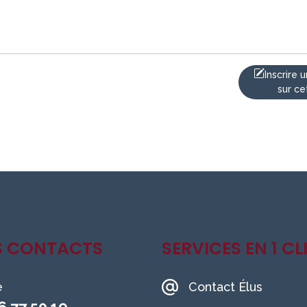
Inscrire
sur ce
S CONTACTS
SERVICES EN 1 CL
e
Contact Élus