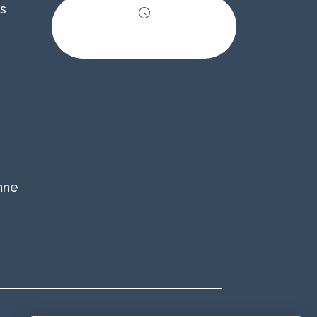
s
Horaires
d'ouverture
nne