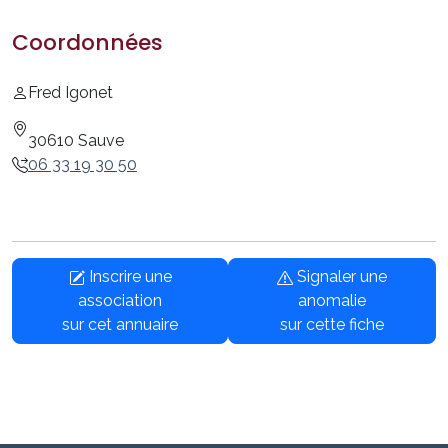
Coordonnées
Fred Igonet
30610 Sauve
06 33 19 30 50
Inscrire une
Signaler une
association
anomalie
sur cet annuaire
sur cette fiche