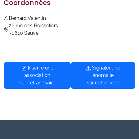
Coordonnées
Bernard Valentin
26 rue des Boisseliers
30610 Sauve
Inscrire une
Signaler une
association
anomalie
sur cet annuaire
sur cette fiche