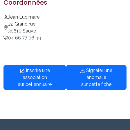
Coordonnées
Jean Luc mare
22 Grand rue
30610 Sauve
04 66 77 06 99
Inscrire une
Signaler une
association
anomalie
sur cet annuaire
sur cette fiche