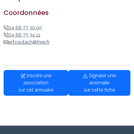
Coordonnées
04 66 77 30 95
04 66 77 34 11
erfcoutach@free.fr
Inscrire une
Signaler une
association
anomalie
sur cet annuaire
sur cette fiche