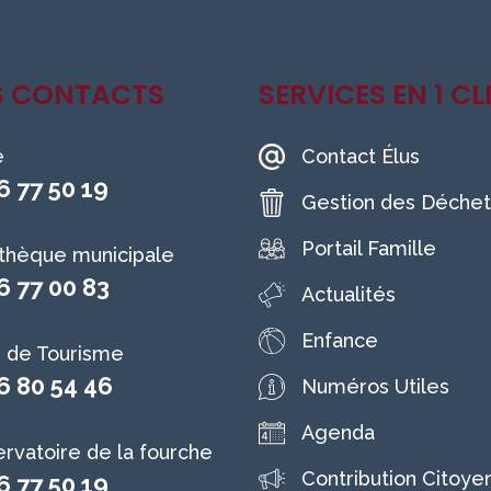
S CONTACTS
SERVICES EN 1 CL
e
Contact Élus
6 77 50 19
Gestion des Déchet
Portail Famille
othèque municipale
6 77 00 83
Actualités
Enfance
e de Tourisme
6 80 54 46
Numéros Utiles
Agenda
rvatoire de la fourche
Contribution Citoye
6 77 50 19