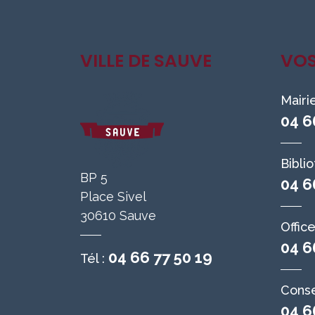
VILLE DE SAUVE
VO
Mairi
04 6
Bibli
BP 5
04 6
Place Sivel
30610 Sauve
Offic
04 6
04 66 77 50 19
Tél :
Conse
04 6