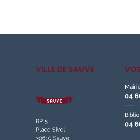
VILLE DE SAUVE
VO
Mairi
04 6
Bibli
BP 5
04 6
Place Sivel
30610 Sauve