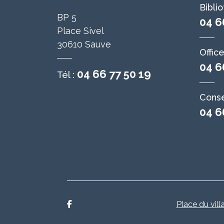
Bibli
BP 5
04 6
Place Sivel
30610 Sauve
Offic
04 6
04 66 77 50 19
Tél :
Conse
04 6
Place du vill