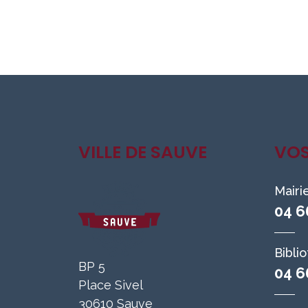
VILLE DE SAUVE
VO
Mairi
04 6
Bibli
BP 5
04 6
Place Sivel
30610 Sauve